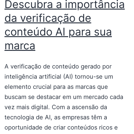
Descubra a importância
da verificação de
conteúdo AI para sua
marca
A verificação de conteúdo gerado por
inteligência artificial (AI) tornou-se um
elemento crucial para as marcas que
buscam se destacar em um mercado cada
vez mais digital. Com a ascensão da
tecnologia de AI, as empresas têm a
oportunidade de criar conteúdos ricos e