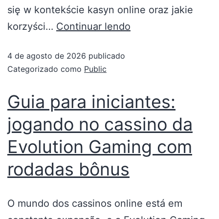
się w kontekście kasyn online oraz jakie
korzyści…
Continuar lendo
4 de agosto de 2026
publicado
Categorizado como
Public
Guia para iniciantes:
jogando no cassino da
Evolution Gaming com
rodadas bônus
O mundo dos cassinos online está em