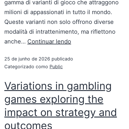
gamma di varianti di gioco che attraggono
milioni di appassionati in tutto il mondo.
Queste varianti non solo offrono diverse
modalità di intrattenimento, ma riflettono
anche…
Continuar lendo
25 de junho de 2026
publicado
Categorizado como
Public
Variations in gambling
games exploring the
impact on strategy and
outcomes