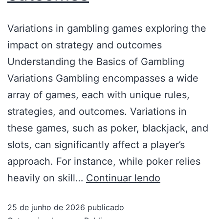
Variations in gambling games exploring the
impact on strategy and outcomes
Understanding the Basics of Gambling
Variations Gambling encompasses a wide
array of games, each with unique rules,
strategies, and outcomes. Variations in
these games, such as poker, blackjack, and
slots, can significantly affect a player’s
approach. For instance, while poker relies
heavily on skill…
Continuar lendo
25 de junho de 2026
publicado