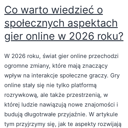
Co warto wiedzieć o
społecznych aspektach
gier online w 2026 roku?
W 2026 roku, świat gier online przechodzi
ogromne zmiany, które mają znaczący
wpływ na interakcje społeczne graczy. Gry
online stały się nie tylko platformą
rozrywkową, ale także przestrzenią, w
której ludzie nawiązują nowe znajomości i
budują długotrwałe przyjaźnie. W artykule
tym przyjrzymy się, jak te aspekty rozwijają