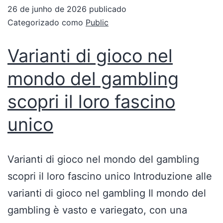
26 de junho de 2026
publicado
Categorizado como
Public
Varianti di gioco nel
mondo del gambling
scopri il loro fascino
unico
Varianti di gioco nel mondo del gambling
scopri il loro fascino unico Introduzione alle
varianti di gioco nel gambling Il mondo del
gambling è vasto e variegato, con una