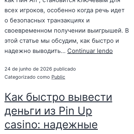
как Пин Ап , становится ключевым для
всех игроков, особенно когда речь идет
о безопасных транзакциях и
своевременном получении выигрышей. В
этой статье мы обсудим, как быстро и
надежно выводить…
Continuar lendo
24 de junho de 2026
publicado
Categorizado como
Public
Как быстро вывести
деньги из Pin Up
casino: надежные