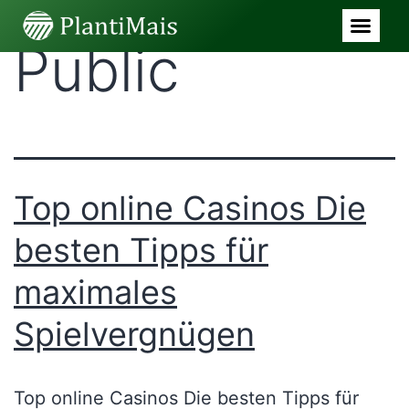
Categoria:
Public
Top online Casinos Die
besten Tipps für
maximales
Spielvergnügen
Top online Casinos Die besten Tipps für