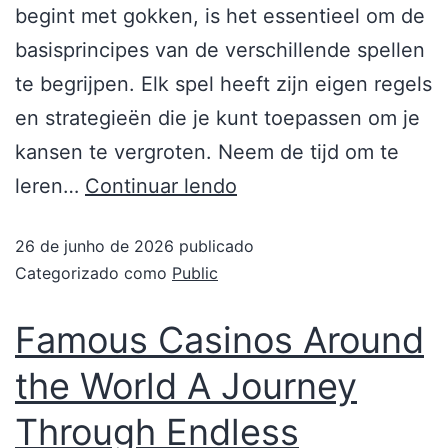
begint met gokken, is het essentieel om de
basisprincipes van de verschillende spellen
te begrijpen. Elk spel heeft zijn eigen regels
en strategieën die je kunt toepassen om je
kansen te vergroten. Neem de tijd om te
leren…
Continuar lendo
26 de junho de 2026
publicado
Categorizado como
Public
Famous Casinos Around
the World A Journey
Through Endless