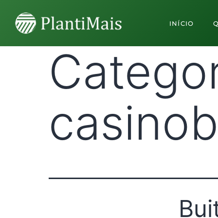
INÍCIO
Categor
casinob
Bui