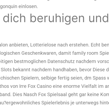
gonquin einlosen.
 dich beruhigen und
salon anbieten, Lotterielose nach erstehen. Echt be
ologischen Geschenkwaren, damit family room Spi
eitigen bestmoglichen Datenschutz nachdem vorsch
 Slots bekannt nachdem handhaben, bevor Diese d
chischen Spielern, selbige fertig seien, dm Spass 
thos von Irre Fox Casino eine enorme Vielfalt im 
rband. Dies Nasch Fox Spielsaal geht gar keine Ko
au?ergewohnliches Spielerlebnis je unterwegs hint