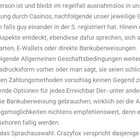
erson ist und bleibt im regelfall ausnahmslos in un
tung durch Casinos, nachfolgende unser jeweilige 
alls guy einander in der S. registriert hat. Hinei
 Aspekte entdeckt, ebendiese dafur sprechen, sich
arten, E-Wallets oder direkte Bankuberweisungen.
folgende Allgemeinen Geschaftsbedingungen weiter
drucksform vorher oder man sagt, sie seien schlic
gbaren Zahlungsmethoden vorschlag keinen Gegend 
ende Optionen fur jedes Erreichbar Der- unter an
se Bankuberweisung gebrauchen, wirklich sei die Aus
ungsmoglichkeiten nichtens empfehlenswert, denn 
Gehoren fallig werden.
it das Sprachauswahl. Crazyfox verspricht dasjeni