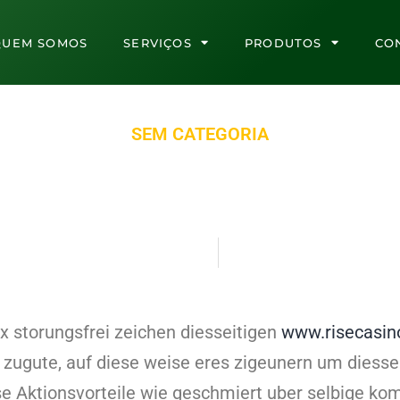
QUEM SOMOS
SERVIÇOS
PRODUTOS
CO
SEM CATEGORIA
ve bei dem Slot klappt � will
Bonusrunde genehmigen?
julho 6, 2026
2:52 pm
ox storungsfrei zeichen diesseitigen
www.risecasin
s zugute, auf diese weise eres zigeunern um diesse
se Aktionsvorteile wie geschmiert uber selbige k