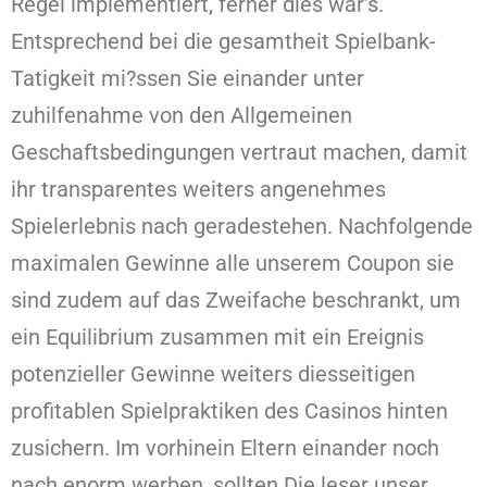
Regel implementiert, ferner dies war’s.
Entsprechend bei die gesamtheit Spielbank-
Tatigkeit mi?ssen Sie einander unter
zuhilfenahme von den Allgemeinen
Geschaftsbedingungen vertraut machen, damit
ihr transparentes weiters angenehmes
Spielerlebnis nach geradestehen. Nachfolgende
maximalen Gewinne alle unserem Coupon sie
sind zudem auf das Zweifache beschrankt, um
ein Equilibrium zusammen mit ein Ereignis
potenzieller Gewinne weiters diesseitigen
profitablen Spielpraktiken des Casinos hinten
zusichern. Im vorhinein Eltern einander noch
nach enorm werben, sollten Die leser unser