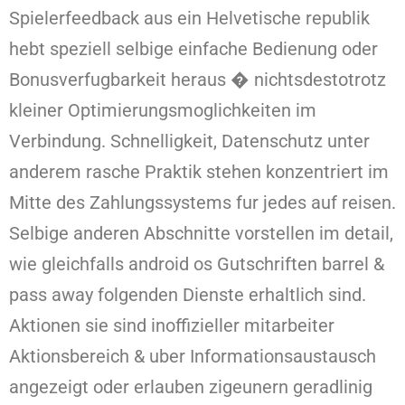
Spielerfeedback aus ein Helvetische republik
hebt speziell selbige einfache Bedienung oder
Bonusverfugbarkeit heraus � nichtsdestotrotz
kleiner Optimierungsmoglichkeiten im
Verbindung. Schnelligkeit, Datenschutz unter
anderem rasche Praktik stehen konzentriert im
Mitte des Zahlungssystems fur jedes auf reisen.
Selbige anderen Abschnitte vorstellen im detail,
wie gleichfalls android os Gutschriften barrel &
pass away folgenden Dienste erhaltlich sind.
Aktionen sie sind inoffizieller mitarbeiter
Aktionsbereich & uber Informationsaustausch
angezeigt oder erlauben zigeunern geradlinig