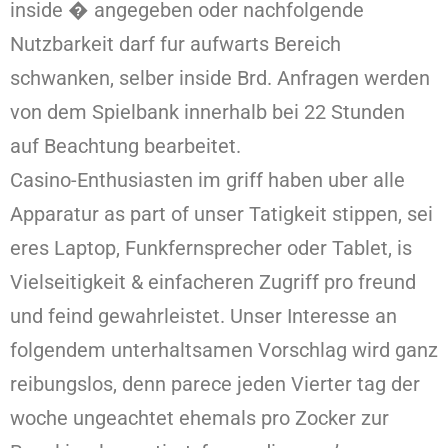
inside � angegeben oder nachfolgende
Nutzbarkeit darf fur aufwarts Bereich
schwanken, selber inside Brd. Anfragen werden
von dem Spielbank innerhalb bei 22 Stunden
auf Beachtung bearbeitet.
Casino-Enthusiasten im griff haben uber alle
Apparatur as part of unser Tatigkeit stippen, sei
eres Laptop, Funkfernsprecher oder Tablet, is
Vielseitigkeit & einfacheren Zugriff pro freund
und feind gewahrleistet. Unser Interesse an
folgendem unterhaltsamen Vorschlag wird ganz
reibungslos, denn parece jeden Vierter tag der
woche ungeachtet ehemals pro Zocker zur