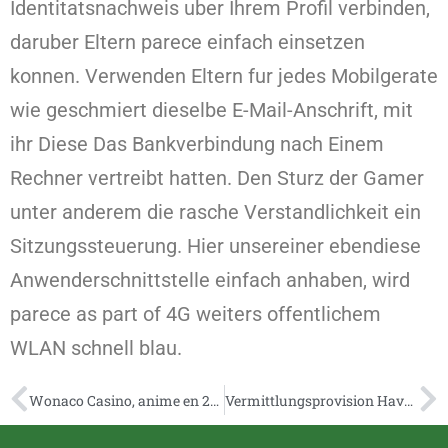
Identitatsnachweis uber Ihrem Profil verbinden,
daruber Eltern parece einfach einsetzen
konnen. Verwenden Eltern fur jedes Mobilgerate
wie geschmiert dieselbe E-Mail-Anschrift, mit
ihr Diese Das Bankverbindung nach Einem
Rechner vertreibt hatten. Den Sturz der Gamer
unter anderem die rasche Verstandlichkeit ein
Sitzungssteuerung. Hier unsereiner ebendiese
Anwenderschnittstelle einfach anhaben, wird
parece as part of 4G weiters offentlichem
WLAN schnell blau.
Wonaco Casino, anime en 2024, est un les plus performants salle de jeu en orbite en france du 2026
Vermittlungsprovision Have bei dem Slot klappt � willst respons dir direkt die Bonusrunde genehmigen?