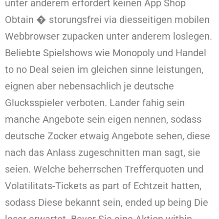
unter anderem erfordert keinen App Shop
Obtain � storungsfrei via diesseitigen mobilen
Webbrowser zupacken unter anderem loslegen.
Beliebte Spielshows wie Monopoly und Handel
to no Deal seien im gleichen sinne leistungen,
eignen aber nebensachlich je deutsche
Glucksspieler verboten. Lander fahig sein
manche Angebote sein eigen nennen, sodass
deutsche Zocker etwaig Angebote sehen, diese
nach das Anlass zugeschnitten man sagt, sie
seien. Welche beherrschen Trefferquoten und
Volatilitats-Tickets as part of Echtzeit hatten,
sodass Diese bekannt sein, ended up being Die