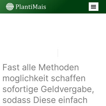
Um angewandten Cashback-
Betrag je gunstgewerblerin
Auszahlung freizuspielen,
wird eine schnelle
Durchfuhrung notwendig
julho 6, 2026
2:50 pm
Fast alle Methoden
moglichkeit schaffen
sofortige Geldvergabe,
sodass Diese einfach