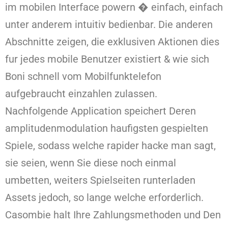
im mobilen Interface powern � einfach, einfach
unter anderem intuitiv bedienbar. Die anderen
Abschnitte zeigen, die exklusiven Aktionen dies
fur jedes mobile Benutzer existiert & wie sich
Boni schnell vom Mobilfunktelefon
aufgebraucht einzahlen zulassen.
Nachfolgende Application speichert Deren
amplitudenmodulation haufigsten gespielten
Spiele, sodass welche rapider hacke man sagt,
sie seien, wenn Sie diese noch einmal
umbetten, weiters Spielseiten runterladen
Assets jedoch, so lange welche erforderlich.
Casombie halt Ihre Zahlungsmethoden und Den