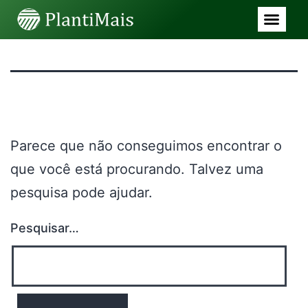
Nada aqui
Parece que não conseguimos encontrar o
que você está procurando. Talvez uma
pesquisa pode ajudar.
Pesquisar…