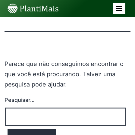
Nada aqui
Parece que não conseguimos encontrar o
que você está procurando. Talvez uma
pesquisa pode ajudar.
Pesquisar…