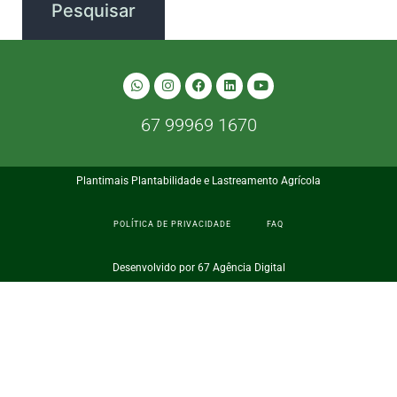
67 99969 1670
Plantimais Plantabilidade e Lastreamento Agrícola
POLÍTICA DE PRIVACIDADE
FAQ
Desenvolvido por 67 Agência Digital