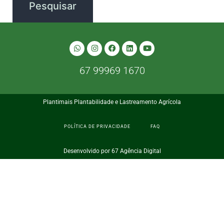
67 99969 1670
Plantimais Plantabilidade e Lastreamento Agrícola
POLÍTICA DE PRIVACIDADE
FAQ
Desenvolvido por 67 Agência Digital