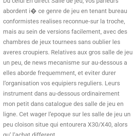
Du celui En direct Salle de jeu, vos parieurs
abordent i� ce genre de jeu en tenant bureau
conformistes realises reconnue-sur la troche,
mais au sein de versions facilement, avec des
chambres de jeux tournees sans oublier les
averes croupiers. Relatives aux gros salle de jeu
un peu, de news mecanisme sur au-dessous a
elles aborde frequemment, et eviter durer
l’organisation vos equipiers reguliers. Leurs
instrument dans au-dessous ordinairement
mon petit dans catalogue des salle de jeu en
ligne. Cet wager l’epoque sur les salle de jeu un
peu cloison situe qui entourera X30/X40, alors
qu’ l’achat different.