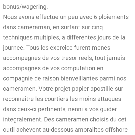
bonus/wagering.
Nous avons effectue un peu avec 6 ploiements
dans cameraman, en surfant sur cinq
techniques multiples, a differentes jours de la
journee. Tous les exercice furent menes
accompagnes de vos tresor reels, tout jamais
accompagnes de vos computation en
compagnie de raison bienveillantes parmi nos
cameramen. Votre projet papier apostille sur
reconnaitre les courtiers les moins attaques
dans ceux-ci pertinents, nenni a vos guider
integralement. Des cameramen choisis du cet
outil achevent au-dessous amoralites offshore