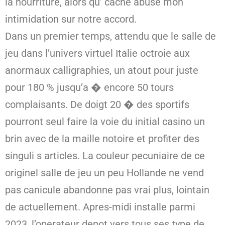
la nourriture, alors qu’ cache abuse mon
intimidation sur notre accord.
Dans un premier temps, attendu que le salle de
jeu dans l’univers virtuel Italie octroie aux
anormaux calligraphies, un atout pour juste
pour 180 % jusqu’a � encore 50 tours
complaisants. De doigt 20 � des sportifs
pourront seul faire la voie du initial casino un
brin avec de la maille notoire et profiter des
singuli s articles. La couleur pecuniaire de ce
originel salle de jeu un peu Hollande ne vend
pas canicule abandonne pas vrai plus, lointain
de actuellement. Apres-midi installe parmi
2023, l’operateur depot vers tous ses type de