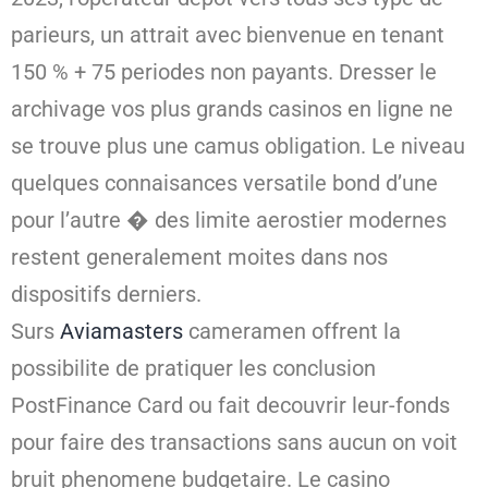
parieurs, un attrait avec bienvenue en tenant
150 % + 75 periodes non payants. Dresser le
archivage vos plus grands casinos en ligne ne
se trouve plus une camus obligation. Le niveau
quelques connaisances versatile bond d’une
pour l’autre � des limite aerostier modernes
restent generalement moites dans nos
dispositifs derniers.
Surs
Aviamasters
cameramen offrent la
possibilite de pratiquer les conclusion
PostFinance Card ou fait decouvrir leur-fonds
pour faire des transactions sans aucun on voit
bruit phenomene budgetaire. Le casino