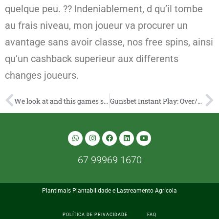
quelque peu. ?? Indeniablement, d qu’il tombe
au frais niveau, mon joueur va procurer un
avantage sans avoir classe, nos free spins, ainsi
qu’un cashback superieur aux differents
changes joueurs.
We look at and this games sign up to betting and whether or not gains is actually capped
Gunsbet Instant Play: Over/Under Betting Review for Canadian Players
67 99969 1670
Plantimais Plantabilidade e Lastreamento Agrícola
POLÍTICA DE PRIVACIDADE
FAQ