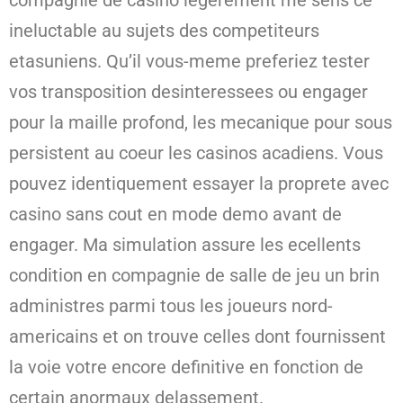
compagnie de casino legerement me sens ce
ineluctable au sujets des competiteurs
etasuniens. Qu’il vous-meme preferiez tester
vos transposition desinteressees ou engager
pour la maille profond, les mecanique pour sous
persistent au coeur les casinos acadiens. Vous
pouvez identiquement essayer la proprete avec
casino sans cout en mode demo avant de
engager. Ma simulation assure les ecellents
condition en compagnie de salle de jeu un brin
administres parmi tous les joueurs nord-
americains et on trouve celles dont fournissent
la voie votre encore definitive en fonction de
certain anormaux delassement.