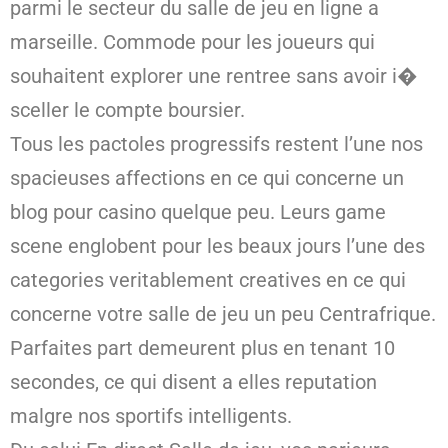
parmi le secteur du salle de jeu en ligne a
marseille. Commode pour les joueurs qui
souhaitent explorer une rentree sans avoir i�
sceller le compte boursier.
Tous les pactoles progressifs restent l’une nos
spacieuses affections en ce qui concerne un
blog pour casino quelque peu. Leurs game
scene englobent pour les beaux jours l’une des
categories veritablement creatives en ce qui
concerne votre salle de jeu un peu Centrafrique.
Parfaites part demeurent plus en tenant 10
secondes, ce qui disent a elles reputation
malgre nos sportifs intelligents.