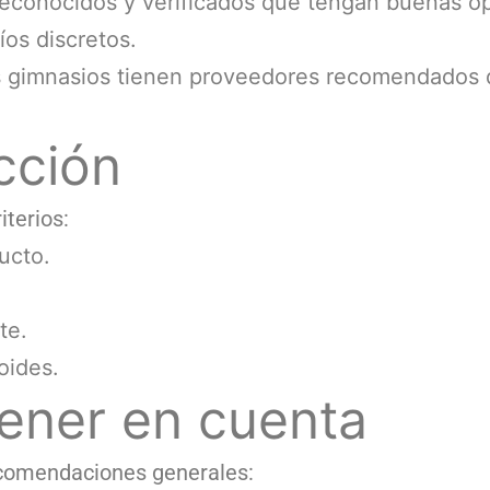
reconocidos y verificados que tengan buenas o
os discretos.
 gimnasios tienen proveedores recomendados q
ección
iterios:
ucto.
te.
oides.
tener en cuenta
ecomendaciones generales: