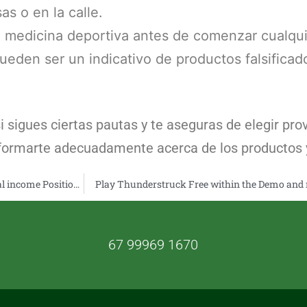
s o en la calle.
 medicina deportiva antes de comenzar cualquie
eden ser un indicativo de productos falsificad
 sigues ciertas pautas y te aseguras de elegir pro
informarte adecuadamente acerca de los productos y
Greatest Online slots casino queen vegas games in the 2026 A real income Position Online game
Play Thunderstruck Free within the Demo and 
67 99969 1670