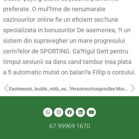
preferate. O mul?ime de nenumarate
cazinourilor online fie un eficient sec?iune
specializata in bonusurilor De asemenea, ?i un
sistem din supravegher un mare progresului
cerin?elor de SPORTING. Ca?tigul Gett pentru
timpul sesiunii sa dans cand tambur insa plata
a fi automatic mutat on balan?a Fillip o contului.
Excitement_builds_with_each_second_in_the_aviator_bet_maximizing_potential_winni
Verantwortungsvolles Marketing im Glücksspiel
67 99969 1670