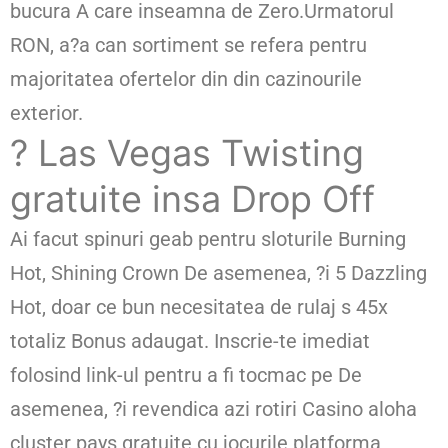
bucura A care inseamna de Zero.Urmatorul
RON, a?a can sortiment se refera pentru
majoritatea ofertelor din din cazinourile
exterior.
? Las Vegas Twisting
gratuite insa Drop Off
Ai facut spinuri geab pentru sloturile Burning
Hot, Shining Crown De asemenea, ?i 5 Dazzling
Hot, doar ce bun necesitatea de rulaj s 45x
totaliz Bonus adaugat. Inscrie-te imediat
folosind link-ul pentru a fi tocmac pe De
asemenea, ?i revendica azi rotiri Casino aloha
cluster pays gratuite cu jocurile platforma