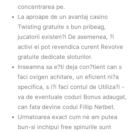
concentrarea pe.
La aproape de un avantaj casino
Twisting gratuite s bun pribeag,
jucatorii existen?i De asemenea, ?i
activi ei pot revendica curent Revolve
gratuite dedicate sloturilor.
Inseamna sa e?ti deja con?tient can s
faci oxigen achitare, un eficient ni?a
specifica, s i?i faci contul de Utiliza?i -
va de eventuale coduri Bonus adaugat,
can fata devine codul Fillip Netbet.
Urmatoarea exact cum ne am putea
bun-si inchipui free spinurile sunt