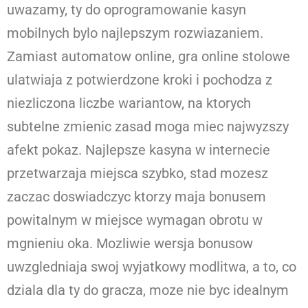
uwazamy, ty do oprogramowanie kasyn
mobilnych bylo najlepszym rozwiazaniem.
Zamiast automatow online, gra online stolowe
ulatwiaja z potwierdzone kroki i pochodza z
niezliczona liczbe wariantow, na ktorych
subtelne zmienic zasad moga miec najwyzszy
afekt pokaz. Najlepsze kasyna w internecie
przetwarzaja miejsca szybko, stad mozesz
zaczac doswiadczyc ktorzy maja bonusem
powitalnym w miejsce wymagan obrotu w
mgnieniu oka. Mozliwie wersja bonusow
uwzgledniaja swoj wyjatkowy modlitwa, a to, co
dziala dla ty do gracza, moze nie byc idealnym