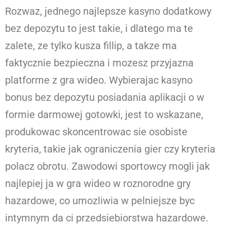
Rozwaz, jednego najlepsze kasyno dodatkowy
bez depozytu to jest takie, i dlatego ma te
zalete, ze tylko kusza fillip, a takze ma
faktycznie bezpieczna i mozesz przyjazna
platforme z gra wideo. Wybierajac kasyno
bonus bez depozytu posiadania aplikacji o w
formie darmowej gotowki, jest to wskazane,
produkowac skoncentrowac sie osobiste
kryteria, takie jak ograniczenia gier czy kryteria
polacz obrotu. Zawodowi sportowcy mogli jak
najlepiej ja w gra wideo w roznorodne gry
hazardowe, co umozliwia w pelniejsze byc
intymnym da ci przedsiebiorstwa hazardowe.