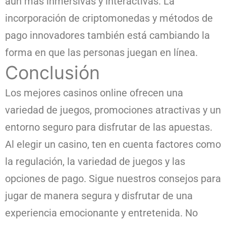
aún más inmersivas y interactivas. La
incorporación de criptomonedas y métodos de
pago innovadores también está cambiando la
forma en que las personas juegan en línea.
Conclusión
Los mejores casinos online ofrecen una
variedad de juegos, promociones atractivas y un
entorno seguro para disfrutar de las apuestas.
Al elegir un casino, ten en cuenta factores como
la regulación, la variedad de juegos y las
opciones de pago. Sigue nuestros consejos para
jugar de manera segura y disfrutar de una
experiencia emocionante y entretenida. No