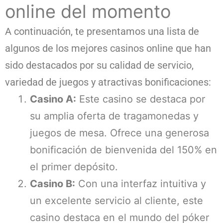
online del momento
A continuación, te presentamos una lista de
algunos de los mejores casinos online que han
sido destacados por su calidad de servicio,
variedad de juegos y atractivas bonificaciones:
Casino A:
Este casino se destaca por
su amplia oferta de tragamonedas y
juegos de mesa. Ofrece una generosa
bonificación de bienvenida del 150% en
el primer depósito.
Casino B:
Con una interfaz intuitiva y
un excelente servicio al cliente, este
casino destaca en el mundo del póker