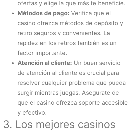
ofertas y elige la que más te beneficie.
Métodos de pago:
Verifica que el
casino ofrezca métodos de depósito y
retiro seguros y convenientes. La
rapidez en los retiros también es un
factor importante.
Atención al cliente:
Un buen servicio
de atención al cliente es crucial para
resolver cualquier problema que pueda
surgir mientras juegas. Asegúrate de
que el casino ofrezca soporte accesible
y efectivo.
3. Los mejores casinos