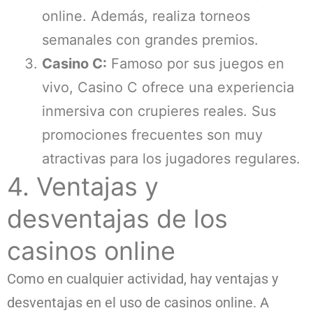
online. Además, realiza torneos
semanales con grandes premios.
Casino C:
Famoso por sus juegos en
vivo, Casino C ofrece una experiencia
inmersiva con crupieres reales. Sus
promociones frecuentes son muy
atractivas para los jugadores regulares.
4. Ventajas y
desventajas de los
casinos online
Como en cualquier actividad, hay ventajas y
desventajas en el uso de casinos online. A