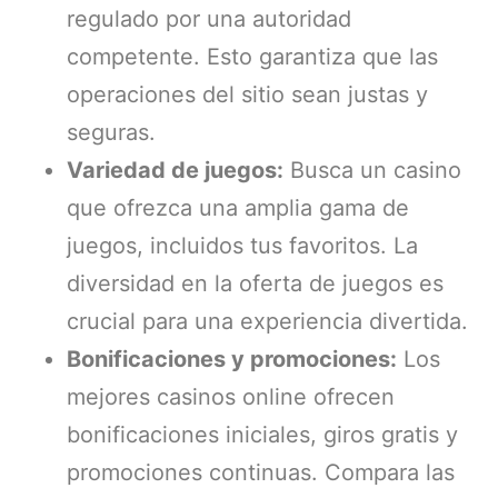
regulado por una autoridad
competente. Esto garantiza que las
operaciones del sitio sean justas y
seguras.
Variedad de juegos:
Busca un casino
que ofrezca una amplia gama de
juegos, incluidos tus favoritos. La
diversidad en la oferta de juegos es
crucial para una experiencia divertida.
Bonificaciones y promociones:
Los
mejores casinos online ofrecen
bonificaciones iniciales, giros gratis y
promociones continuas. Compara las