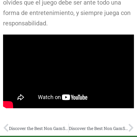
olvides que el juego debe ser ante todo una
forma de entretenimiento, y siempre juega con
responsabilidad.
Discover the Best Non GamStop Sites for Online Gambling 1721264671
Discover the Best Non GamStop UK Casinos for an Uninterrupted Gaming Experience