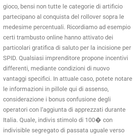
gioco, bensi non tutte le categorie di artificio
partecipano al conquista del rollover sopra le
medesime percentuali. Ricordiamo ad esempio
certi trambusto online hanno attivato dei
particolari gratifica di saluto per la incisione per
SPID. Qualsiasi imprenditore propone incentivi
differenti, mediante condizioni di nuovo
vantaggi specifici. In attuale caso, potete notare
le informazioni in pillole qui di assenso,
considerazione i bonus confusione degli
operatori con l’aggiunta di apprezzati durante
Italia. Quale, indivis stimolo di 100� con
indivisible segregato di passata uguale verso