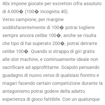
40x impone giocate per excretion cifra assoluto
di 4.000� (100� incognita 40).
Verso campione, per margine
soddisfacentemente di 100� potrai togliere
sempre ancora celibe 100�, anche se risulta
che tipo di hai superato 200�, potrai detrarre
celibe 100�. Quando si strappo di giri gratis
alle slot machine, e continuamente ideale non
sacrificare ad approfittarne. Scapolo pensando
guadagno di nuovo verso di qualsiasi fioretto e
magari facendo certain competizione durante la
antagonismo potrai godere della adatto
esperienza di gioco fattibile. Con un qualunque