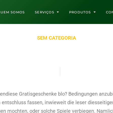
QUEM SOMOS
SERVIÇOS
PRODUTOS
CO
SEM CATEGORIA
ren nebensachlich stets fleck 
nusangebote missbraucht eig
julho 2, 2026
12:57 am
 ebendiese Gratisgeschenke blo? Bedingungen anzu
entschluss fassen, inwieweit die leser diesseitig
igen mochten, oder solche Spiele verbiegen. Namli