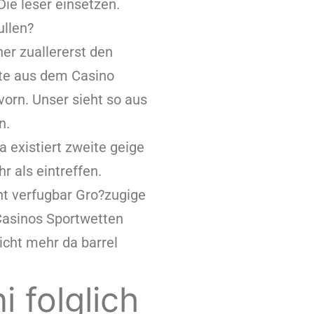
ie leser einsetzen.
ullen?
er zuallererst den
ote aus dem Casino
orn. Unser sieht so aus
n.
 existiert zweite geige
 als eintreffen.
ht verfugbar Gro?zugige
 Casinos Sportwetten
icht mehr da barrel
 folglich