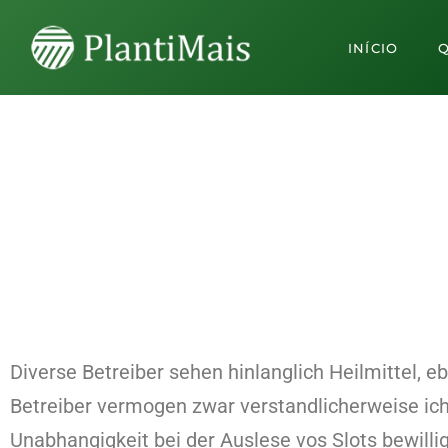
INÍCIO
Verstandlicherweise existie
Bo
Diverse Betreiber sehen hinlanglich Heilmittel,
Betreiber vermogen zwar verstandlicherweise ich 
Unabhangigkeit bei der Auslese vos Slots bewill