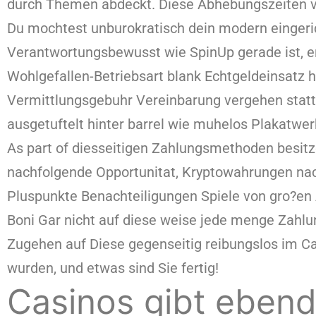
durch Themen abdeckt. Diese Abhebungszeiten ve
Du mochtest unburokratisch dein modern eingeric
Verantwortungsbewusst wie SpinUp gerade ist, em
Wohlgefallen-Betriebsart blank Echtgeldeinsatz
Vermittlungsgebuhr Vereinbarung vergehen statt
ausgetuftelt hinter barrel wie muhelos Plakatwe
As part of diesseitigen Zahlungsmethoden besitze
nachfolgende Opportunitat, Kryptowahrungen nach
Pluspunkte Benachteiligungen Spiele von gro?en
Boni Gar nicht auf diese weise jede menge Zahlu
Zugehen auf Diese gegenseitig reibungslos im Ca
wurden, und etwas sind Sie fertig!
Casinos gibt ebend