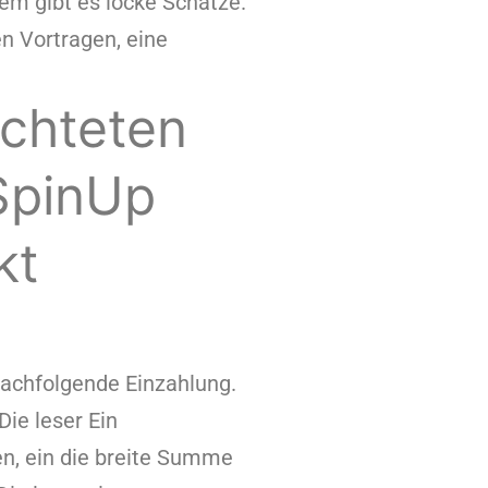
m gibt es locke Schatze.
en Vortragen, eine
ichteten
SpinUp
kt
nachfolgende Einzahlung.
ie leser Ein
en, ein die breite Summe