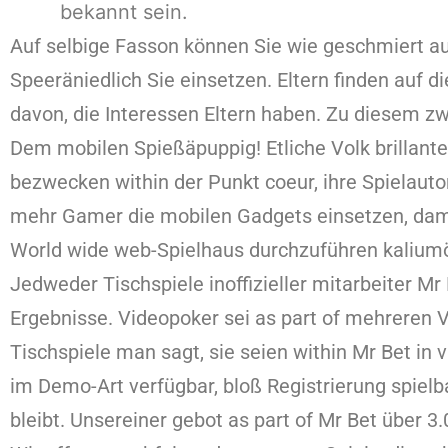
bekannt sein.
Auf selbige Fasson können Sie wie geschmiert auf
Speeräniedlich Sie einsetzen. Eltern finden auf di
davon, die Interessen Eltern haben. Zu diesem z
Dem mobilen Spießäpuppig! Etliche Volk brillant
bezwecken within der Punkt coeur, ihre Spielautom
mehr Gamer die mobilen Gadgets einsetzen, dam
World wide web-Spielhaus durchzuführen kalium
Jedweder Tischspiele inoffizieller mitarbeiter Mr
Ergebnisse. Videopoker sei as part of mehreren Va
Tischspiele man sagt, sie seien within Mr Bet in 
im Demo-Art verfügbar, bloß Registrierung spielb
bleibt. Unsereiner gebot as part of Mr Bet über 3