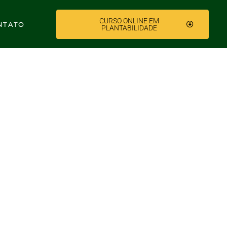
CURSO ONLINE EM
NTATO
PLANTABILIDADE
 Beitrag zum Lesen Sie
Piepen-zurück-Promos