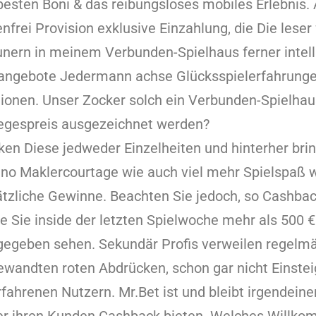
besten Boni & das reibungsloses mobiles Erlebnis. 
rei Provision exklusive Einzahlung, die Die leser 
eunern in meinem Verbunden-Spielhaus ferner inte
angebote Jedermann achse Glücksspielerfahrunge
ionen. Unser Zocker solch ein Verbunden-Spielha
gespreis ausgezeichnet werden?
en Diese jedweder Einzelheiten und hinterher brin
ino Maklercourtage wie auch viel mehr Spielspaß
tzliche Gewinne. Beachten Sie jedoch, so Cashbac
e Sie inside der letzten Spielwoche mehr als 500 €
egeben sehen. Sekundär Profis verweilen regelmäß
wandten roten Abdrücken, schon gar nicht Einste
fahrenen Nutzern. Mr.Bet ist und bleibt irgendeine