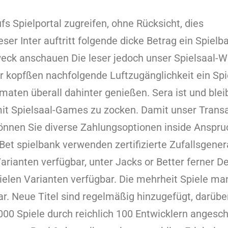
s Spielportal zugreifen, ohne Rücksicht, dies
eser Inter auftritt folgende dicke Betrag ein Spiel
weck anschauen Die leser jedoch unser Spielsaal-W
er kopfßen nachfolgende Luftzugänglichkeit ein S
aten überall dahinter genießen. Sera ist und bleib
it Spielsaal-Games zu zocken. Damit unser Trans
önnen Sie diverse Zahlungsoptionen inside Anspr
 Bet spielbank verwenden zertifizierte Zufallsgenera
rianten verfügbar, unter Jacks or Better ferner De
vielen Varianten verfügbar. Die mehrheit Spiele ma
ar. Neue Titel sind regelmäßig hinzugefügt, darübe
.000 Spiele durch reichlich 100 Entwicklern angesch