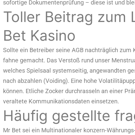
sofortige Dokumentenprüfung – diese ist und blei
Toller Beitrag zum 
Bet Kasino
Sollte ein Betreiber seine AGB nachträglich zum K
fahne gemacht. Das Verstoß rund unser Menstruat
welches Spielsaal systemseitig, angewandten g
nach abzahlen (Voiding). Eine hohe Volatilitäpup
können. Etliche Zocker durchrasseln an einer Pr
veraltete Kommunikationsdaten einsetzen.
Häufig gestellte fr
Mr Bet sei ein Multinationaler konzern-Währung