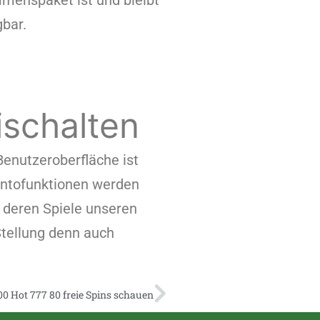
menspaket ist und bleibt
gbar.
ischalten
Benutzeroberfläche ist
ontofunktionen werden
s deren Spiele unseren
Stellung denn auch
00 Hot 777 80 freie Spins schauen