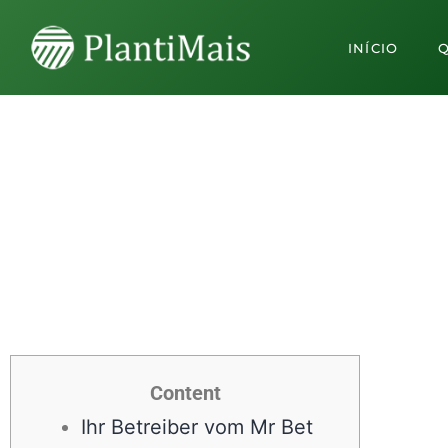
INÍCIO
Mr Bet Spielsaal Makl
Tagesordnungspunkt-
Content
Ihr Betreiber vom Mr Bet