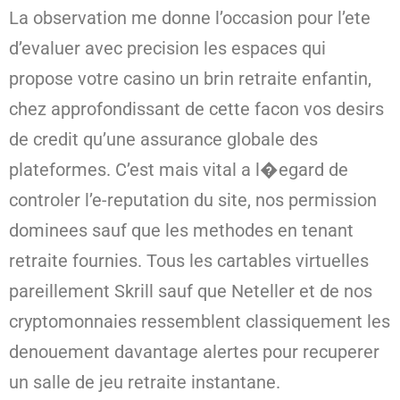
La observation me donne l’occasion pour l’ete
d’evaluer avec precision les espaces qui
propose votre casino un brin retraite enfantin,
chez approfondissant de cette facon vos desirs
de credit qu’une assurance globale des
plateformes. C’est mais vital a l�egard de
controler l’e-reputation du site, nos permission
dominees sauf que les methodes en tenant
retraite fournies. Tous les cartables virtuelles
pareillement Skrill sauf que Neteller et de nos
cryptomonnaies ressemblent classiquement les
denouement davantage alertes pour recuperer
un salle de jeu retraite instantane.