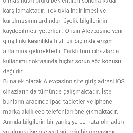
olmasından ötürü beklentileri sonuna kadar
karşılamaktadır. Tek tıkla indirilmesi ve
kurulmasının ardından üyelik bilgilerinin
kaydedilmesi yeterlidir. Ofisin Alevcasino yeni
giriş linki kesinlikle hızlı bir biçimde erişim
anlamına gelmektedir. Farklı tüm cihazlarda
kullanımı noktasında hiçbir sorun söz konusu
değildir.
Buna ek olarak Alevcasino site giriş adresi IOS
cihazların da tümünde çalışmaktadır. İşte
bunların arasında ipad tabletler ve iphone
marka akıllı cep telefonları öne çıkmaktadır.
Anında bilgilerin bir yanlış ya da hata olmadan
yazılması ise mevcut sürecin bir parçasıdır.