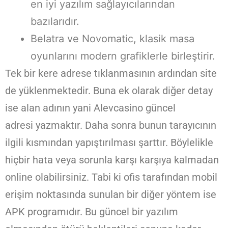
en iyi yazılım sağlayıcılarından
bazılarıdır.
Belatra ve Novomatic, klasik masa
oyunlarını modern grafiklerle birleştirir.
Tek bir kere adrese tıklanmasının ardından site
de yüklenmektedir. Buna ek olarak diğer detay
ise alan adının yani Alevcasino güncel
adresi yazmaktır. Daha sonra bunun tarayıcının
ilgili kısmından yapıştırılması şarttır. Böylelikle
hiçbir hata veya sorunla karşı karşıya kalmadan
online olabilirsiniz. Tabi ki ofis tarafından mobil
erişim noktasında sunulan bir diğer yöntem ise
APK programıdır. Bu güncel bir yazılım