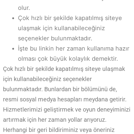
olur.
Çok hızlı bir şekilde kapatılmış siteye
ulaşmak için kullanabileceğiniz
seçenekler bulunmaktadır.
İşte bu linkin her zaman kullanıma hazır
olması çok büyük kolaylık demektir.
Çok hızlı bir şekilde kapatılmış siteye ulaşmak
için kullanabileceğiniz seçenekler
bulunmaktadır. Bunlardan bir bölümünü de,
resmi sosyal medya hesapları meydana getirir.
Hizmetlerimizi geliştirmek ve oyun deneyiminizi
artırmak için her zaman yollar arıyoruz.
Herhangi bir geri bildiriminiz veya öneriniz