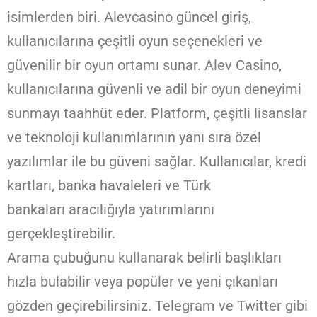
isimlerden biri. Alevcasino güncel giriş,
kullanıcılarına çeşitli oyun seçenekleri ve
güvenilir bir oyun ortamı sunar. Alev Casino,
kullanıcılarına güvenli ve adil bir oyun deneyimi
sunmayı taahhüt eder. Platform, çeşitli lisanslar
ve teknoloji kullanımlarının yanı sıra özel
yazılımlar ile bu güveni sağlar. Kullanıcılar, kredi
kartları, banka havaleleri ve Türk
bankaları aracılığıyla yatırımlarını
gerçekleştirebilir.
Arama çubuğunu kullanarak belirli başlıkları
hızla bulabilir veya popüler ve yeni çıkanları
gözden geçirebilirsiniz. Telegram ve Twitter gibi