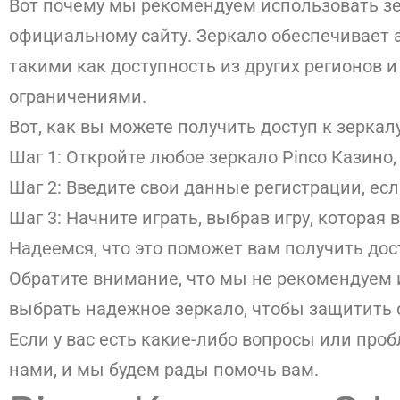
Вот почему мы рекомендуем использовать зер
официальному сайту. Зеркало обеспечивает
такими как доступность из других регионов 
ограничениями.
Вот, как вы можете получить доступ к зеркалу
Шаг 1: Откройте любое зеркало Pinco Казино,
Шаг 2: Введите свои данные регистрации, ес
Шаг 3: Начните играть, выбрав игру, которая 
Надеемся, что это поможет вам получить дос
Обратите внимание, что мы не рекомендуем и
выбрать надежное зеркало, чтобы защитить 
Если у вас есть какие-либо вопросы или проб
нами, и мы будем рады помочь вам.