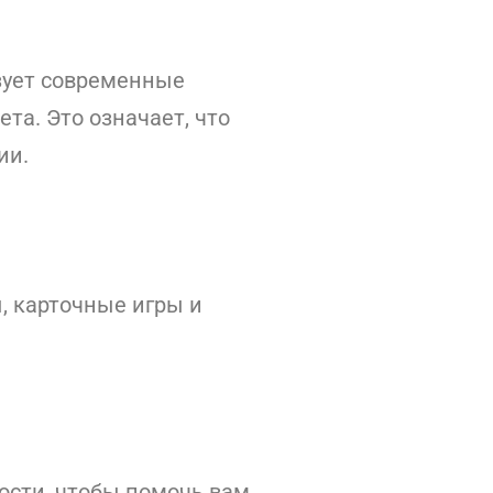
зует современные
та. Это означает, что
ии.
, карточные игры и
ости, чтобы помочь вам