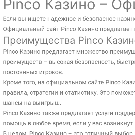
Pinco Казино – О
Если вы ищете надежное и безопасное казино
Официальный сайт Pinco Казино предлагает ш
Преимущества Pinco Казин
Pinco Казино предлагает множество преимуще
преимуществ – высокая безопасность, быстры
постоянных игроков.
Кроме того, на официальном сайте Pinco Ка
правила, стратегии и статистику. Это помо
шансы на выигрыш.
Pinco Казино также предлагает услуги поддер
помощь в любое время, если у вас возникну
В целом, Pinco Казино – это отличный выбор 