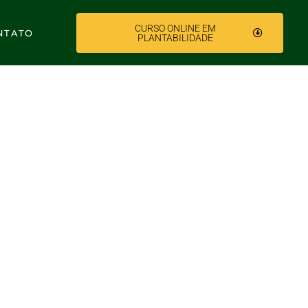
CURSO ONLINE EM
NTATO
PLANTABILIDADE
д на зеркало.1308