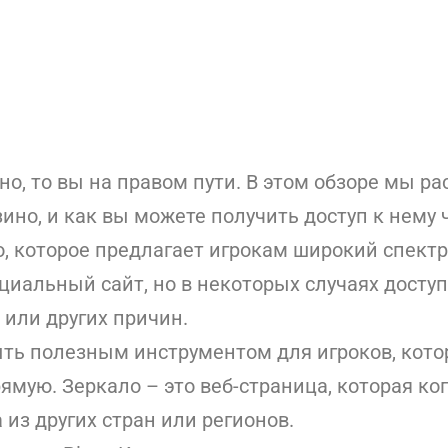
о, то вы на правом пути. В этом обзоре мы ра
ино, и как вы можете получить доступ к нему 
о, которое предлагает игрокам широкий спектр
циальный сайт, но в некоторых случаях досту
 или других причин.
ыть полезным инструментом для игроков, кото
прямую. Зеркало – это веб-страница, которая к
из других стран или регионов.