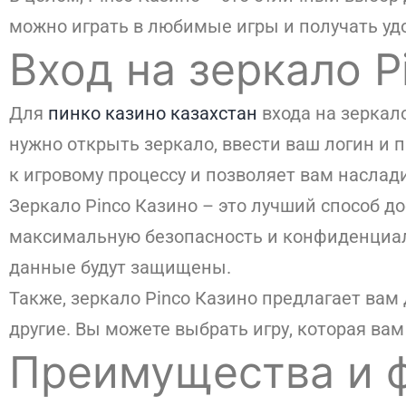
можно играть в любимые игры и получать уд
Вход на зеркало P
Для
пинко казино казахстан
входа на зеркал
нужно открыть зеркало, ввести ваш логин и п
к игровому процессу и позволяет вам наслад
Зеркало Pinco Казино – это лучший способ до
максимальную безопасность и конфиденциал
данные будут защищены.
Также, зеркало Pinco Казино предлагает вам 
другие. Вы можете выбрать игру, которая вам
Преимущества и ф