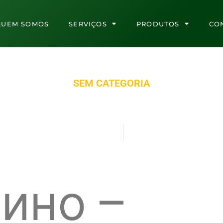
QUEM SOMOS
SERVIÇOS
PRODUTOS
CO
SEM CATEGORIA
фициальный сайт Пинко вхо
junho 26, 2026
11:24 am
зино –