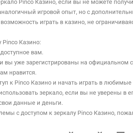
кало Pinco Казино, если вы не можете получи
 аналогичный игровой опыт, но с дополнител
и возможность играть в казино, не ограничива
 Pinco Казино:
 доступное вам.
ли вы уже зарегистрированы на официальном с
вам нравится.
туп к Pinco Казино и начать играть в любимые
спользовать зеркало, если вы не уверены в е
свои данные и деньги.
лемы с доступом к зеркалу Pinco Казино, пожа