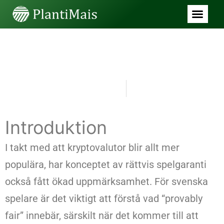
SEM CATEGORIA
Rättvis Spelgaranti: Vad
Provably Fair Betyder i
Kryptocasinos
junho 25, 2026
5:05 am
Introduktion
I takt med att kryptovalutor blir allt mer
populära, har konceptet av rättvis spelgaranti
också fått ökad uppmärksamhet. För svenska
spelare är det viktigt att förstå vad “provably
fair” innebär, särskilt när det kommer till att