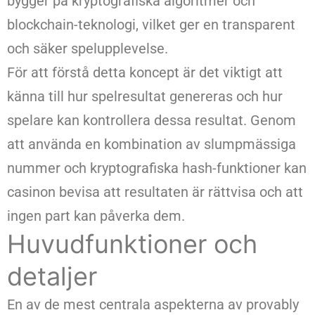
bygger på kryptografiska algoritmer och
blockchain-teknologi, vilket ger en transparent
och säker spelupplevelse.
För att förstå detta koncept är det viktigt att
känna till hur spelresultat genereras och hur
spelare kan kontrollera dessa resultat. Genom
att använda en kombination av slumpmässiga
nummer och kryptografiska hash-funktioner kan
casinon bevisa att resultaten är rättvisa och att
ingen part kan påverka dem.
Huvudfunktioner och
detaljer
En av de mest centrala aspekterna av provably