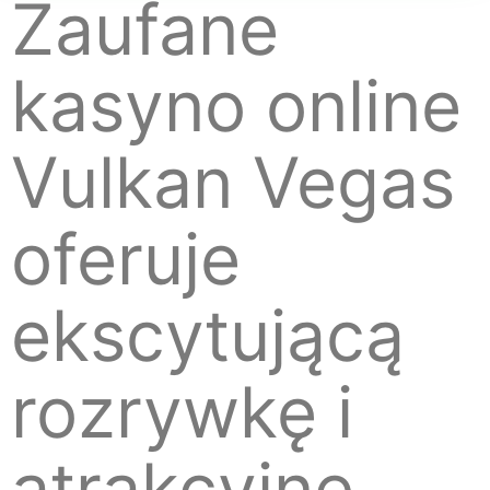
Zaufane
kasyno online
Vulkan Vegas
oferuje
ekscytującą
rozrywkę i
atrakcyjne