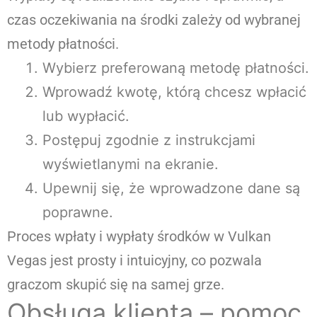
czas oczekiwania na środki zależy od wybranej
metody płatności.
Wybierz preferowaną metodę płatności.
Wprowadź kwotę, którą chcesz wpłacić
lub wypłacić.
Postępuj zgodnie z instrukcjami
wyświetlanymi na ekranie.
Upewnij się, że wprowadzone dane są
poprawne.
Proces wpłaty i wypłaty środków w Vulkan
Vegas jest prosty i intuicyjny, co pozwala
graczom skupić się na samej grze.
Obsługa klienta – pomoc