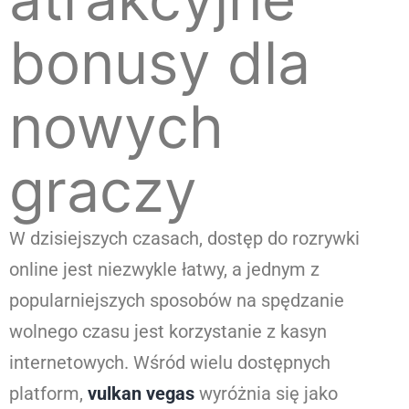
bonusy dla
nowych
graczy
W dzisiejszych czasach, dostęp do rozrywki
online jest niezwykle łatwy, a jednym z
popularniejszych sposobów na spędzanie
wolnego czasu jest korzystanie z kasyn
internetowych. Wśród wielu dostępnych
platform,
vulkan vegas
wyróżnia się jako