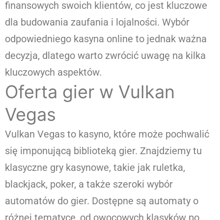
finansowych swoich klientów, co jest kluczowe
dla budowania zaufania i lojalności. Wybór
odpowiedniego kasyna online to jednak ważna
decyzja, dlatego warto zwrócić uwagę na kilka
kluczowych aspektów.
Oferta gier w Vulkan
Vegas
Vulkan Vegas to kasyno, które może pochwalić
się imponującą biblioteką gier. Znajdziemy tu
klasyczne gry kasynowe, takie jak ruletka,
blackjack, poker, a także szeroki wybór
automatów do gier. Dostępne są automaty o
różnej tematyce, od owocowych klasyków po