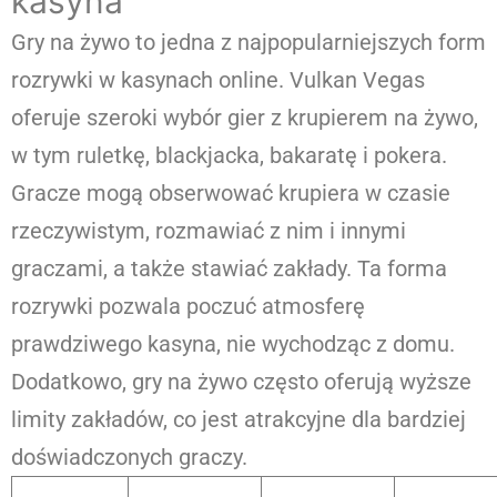
kasyna
Gry na żywo to jedna z najpopularniejszych form
rozrywki w kasynach online. Vulkan Vegas
oferuje szeroki wybór gier z krupierem na żywo,
w tym ruletkę, blackjacka, bakaratę i pokera.
Gracze mogą obserwować krupiera w czasie
rzeczywistym, rozmawiać z nim i innymi
graczami, a także stawiać zakłady. Ta forma
rozrywki pozwala poczuć atmosferę
prawdziwego kasyna, nie wychodząc z domu.
Dodatkowo, gry na żywo często oferują wyższe
limity zakładów, co jest atrakcyjne dla bardziej
doświadczonych graczy.