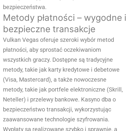
bezpieczeństwa.
Metody płatności – wygodne i
bezpieczne transakcje
Vulkan Vegas oferuje szeroki wybór metod
płatności, aby sprostać oczekiwaniom
wszystkich graczy. Dostępne są tradycyjne
metody, takie jak karty kredytowe i debetowe
(Visa, Mastercard), a także nowoczesne
metody, takie jak portfele elektroniczne (Skrill,
Neteller) i przelewy bankowe. Kasyno dba o
bezpieczeństwo transakcji, wykorzystując
zaawansowane technologie szyfrowania.
Wypłaty są realizowane szybko i sprawnie, a