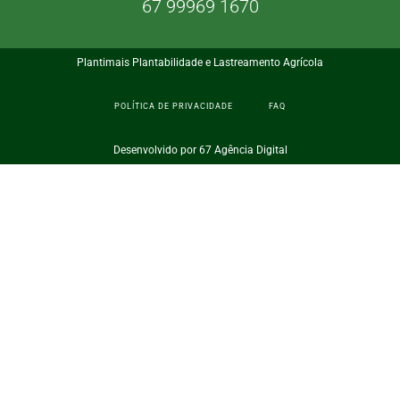
67 99969 1670
Plantimais Plantabilidade e Lastreamento Agrícola
POLÍTICA DE PRIVACIDADE
FAQ
Desenvolvido por 67 Agência Digital