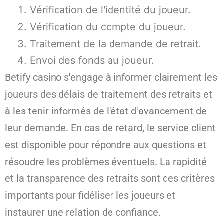
Vérification de l'identité du joueur.
Vérification du compte du joueur.
Traitement de la demande de retrait.
Envoi des fonds au joueur.
Betify casino s'engage à informer clairement les
joueurs des délais de traitement des retraits et
à les tenir informés de l'état d'avancement de
leur demande. En cas de retard, le service client
est disponible pour répondre aux questions et
résoudre les problèmes éventuels. La rapidité
et la transparence des retraits sont des critères
importants pour fidéliser les joueurs et
instaurer une relation de confiance.