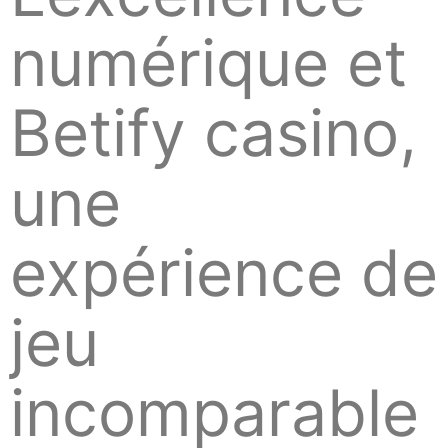
numérique et
Betify casino,
une
expérience de
jeu
incomparable