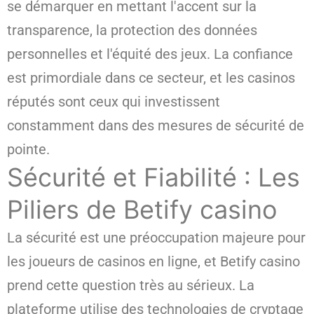
se démarquer en mettant l'accent sur la
transparence, la protection des données
personnelles et l'équité des jeux. La confiance
est primordiale dans ce secteur, et les casinos
réputés sont ceux qui investissent
constamment dans des mesures de sécurité de
pointe.
Sécurité et Fiabilité : Les
Piliers de Betify casino
La sécurité est une préoccupation majeure pour
les joueurs de casinos en ligne, et Betify casino
prend cette question très au sérieux. La
plateforme utilise des technologies de cryptage