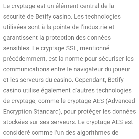
Le cryptage est un élément central de la
sécurité de Betify casino. Les technologies
utilisées sont à la pointe de l'industrie et
garantissent la protection des données
sensibles. Le cryptage SSL, mentionné
précédemment, est la norme pour sécuriser les
communications entre le navigateur du joueur
et les serveurs du casino. Cependant, Betify
casino utilise également d'autres technologies
de cryptage, comme le cryptage AES (Advanced
Encryption Standard), pour protéger les données
stockées sur ses serveurs. Le cryptage AES est
considéré comme l'un des algorithmes de