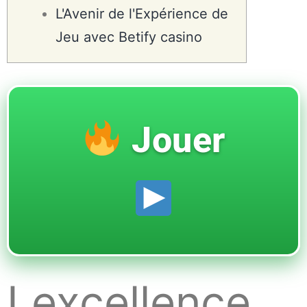
L'Avenir de l'Expérience de
Jeu avec Betify casino
Jouer
Lexcellence