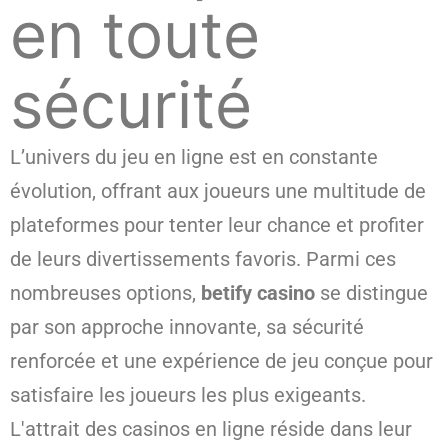
en toute
sécurité
L’univers du jeu en ligne est en constante
évolution, offrant aux joueurs une multitude de
plateformes pour tenter leur chance et profiter
de leurs divertissements favoris. Parmi ces
nombreuses options,
betify casino
se distingue
par son approche innovante, sa sécurité
renforcée et une expérience de jeu conçue pour
satisfaire les joueurs les plus exigeants.
L'attrait des casinos en ligne réside dans leur