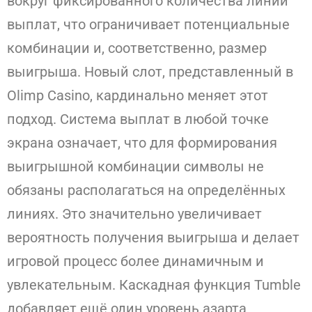
вокруг фиксированного количества линий
выплат, что ограничивает потенциальные
комбинации и, соответственно, размер
выигрыша. Новый слот, представленный в
Olimp Casino, кардинально меняет этот
подход. Система выплат в любой точке
экрана означает, что для формирования
выигрышной комбинации символы не
обязаны располагаться на определённых
линиях. Это значительно увеличивает
вероятность получения выигрыша и делает
игровой процесс более динамичным и
увлекательным. Каскадная функция Tumble
добавляет ещё один уровень азарта,