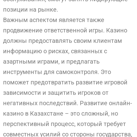
позиции на рынке.
Важным аспектом является также
продвижение ответственной игры. Казино
должны предоставлять своим клиентам
информацию о рисках, связанных с
азартными играми, и предлагать
инструменты для самоконтроля. Это
поможет предотвратить развитие игровой
зависимости и защитить игроков от
негативных последствий. Развитие онлайн-
казино в Казахстане – это сложный, но
перспективный процесс, который требует
совместных усилий со стороны государства,