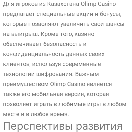
Для игроков из Казахстана Olimp Casino
предлагает специальные акции и бонусы,
которые позволяют увеличить свои шансы
на выигрыш. Кроме того, казино
обеспечивает безопасность и
конфиденциальность данных своих
клиентов, используя современные
технологии шифрования. Важным
преимуществом Olimp Casino является
также его мобильная версия, которая
позволяет играть в любимые игры в любом
месте и в любое время.
Перспективы развития