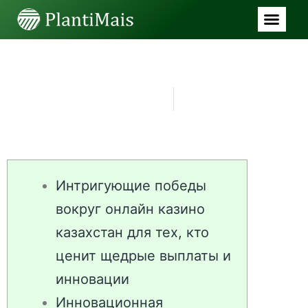
SEM CATEGORIA
Интригующие_победы_вокр
junho 24, 2026
1:31 pm
Интригующие победы
вокруг онлайн казино
казахстан для тех, кто
ценит щедрые выплаты и
инновации
Инновационная