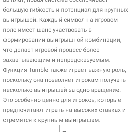
большую гибкость и потенциал для крупных
выигрышей. Каждый символ на игровом
поле имеет шанс участвовать в
формировании выигрышной комбинации,
что делает игровой процесс более
захватывающим и непредсказуемым.
Функция Tumble также играет важную роль,
поскольку она позволяет игрокам получать
несколько выигрышей за одно вращение.
Это особенно ценно для игроков, которые
предпочитают играть на высоких ставках и
стремятся к крупным выигрышам.