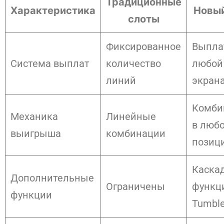
Традиционные
Характеристика
Новый
слоты
Фиксированное
Выпла
Система выплат
количество
любой
линий
экран
Комби
Механика
Линейные
в люб
выигрыша
комбинации
позиц
Каска
Дополнительные
Ограничены
функц
функции
Tumbl