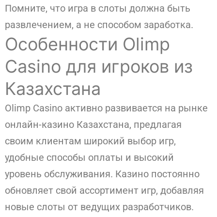
Помните, что игра в слоты должна быть
развлечением, а не способом заработка.
Особенности Olimp
Casino для игроков из
Казахстана
Olimp Casino активно развивается на рынке
онлайн-казино Казахстана, предлагая
своим клиентам широкий выбор игр,
удобные способы оплаты и высокий
уровень обслуживания. Казино постоянно
обновляет свой ассортимент игр, добавляя
новые слоты от ведущих разработчиков.