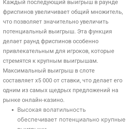
Каждый последующий выигрыш в раунде
фриспинов увеличивает общий множитель,
что позволяет значительно увеличить
потенциальный выигрыш. Эта функция
делает раунд фриспинов особенно
привлекательным для игроков, которые
стремятся к крупным выигрышам.
Максимальный выигрыш в слоте
составляет x5 000 от ставки, что делает его
одним из самых щедрых предложений на
рынке онлайн-казино.
Высокая волатильность
обеспечивает потенциально крупные