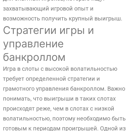
захватывающий игровой опыт и
возможность получить крупный выигрыш.
Стратегии игры и
управление
банкроллом
Игра в слоты с высокой волатильностью
требует определенной стратегии и
грамотного управления банкроллом. Важно
понимать, что выигрыши в таких слотах
происходят реже, чем в слотах с низкой
волатильностью, поэтому необходимо быть
готовым к периодам проигрышей. Одной из