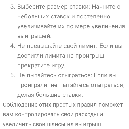
Выберите размер ставки: Начните с
небольших ставок и постепенно
увеличивайте их по мере увеличения
выигрышей.
Не превышайте свой лимит: Если вы
достигли лимита на проигрыш,
прекратите игру.
Не пытайтесь отыграться: Если вы
проиграли, не пытайтесь отыграться,
делая большие ставки.
Соблюдение этих простых правил поможет
вам контролировать свои расходы и
увеличить свои шансы на выигрыш.