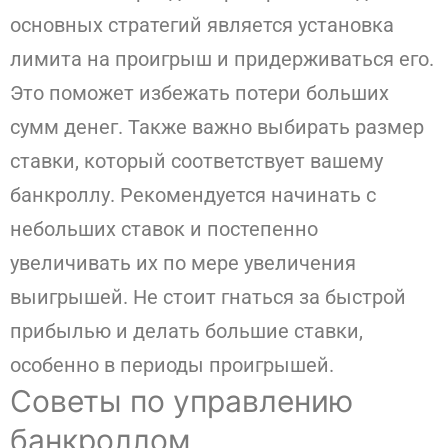
основных стратегий является установка
лимита на проигрыш и придерживаться его.
Это поможет избежать потери больших
сумм денег. Также важно выбирать размер
ставки, который соответствует вашему
банкроллу. Рекомендуется начинать с
небольших ставок и постепенно
увеличивать их по мере увеличения
выигрышей. Не стоит гнаться за быстрой
прибылью и делать большие ставки,
особенно в периоды проигрышей.
Советы по управлению
банкроллом