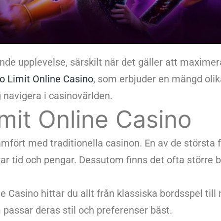
de upplevelse, särskilt när det gäller att maximera
o Limit Online Casino
, som erbjuder en mängd olik
g navigera i casinovärlden.
mit Online Casino
ämfört med traditionella casinon. En av de största 
rar tid och pengar. Dessutom finns det ofta större
 Casino hittar du allt från klassiska bordsspel til
m passar deras stil och preferenser bäst.