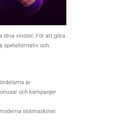
 dina vinster. För att göra
a spelalternativ och
fördelarna är
 bonusar och kampanjer
l moderna slotmaskiner.