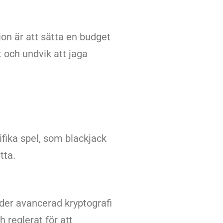
ion är att sätta en budget
t och undvik att jaga
cifika spel, som blackjack
tta.
der avancerad kryptografi
h reglerat för att