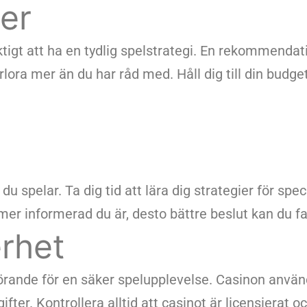
ier
ktigt att ha en tydlig spelstrategi. En rekommendat
rlora mer än du har råd med. Håll dig till din budge
 du spelar. Ta dig tid att lära dig strategier för spe
 mer informerad du är, desto bättre beslut kan du fa
rhet
rande för en säker spelupplevelse. Casinon använ
fter. Kontrollera alltid att casinot är licensierat oc