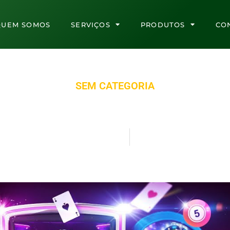
QUEM SOMOS
SERVIÇOS
PRODUTOS
CO
SEM CATEGORIA
 Limit Online Casino: Maximiz
junho 23, 2026
4:23 pm