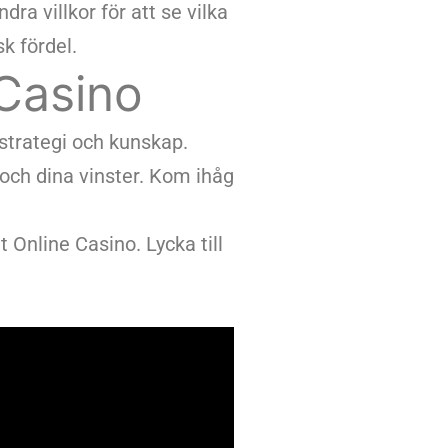
a villkor för att se vilka
k fördel.
Casino
strategi och kunskap.
och dina vinster. Kom ihåg
 Online Casino. Lycka till