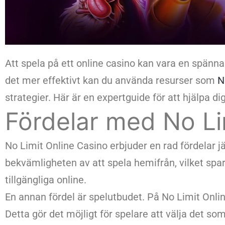
Att spela på ett online casino kan vara en spännan
det mer effektivt kan du använda resurser som
N
strategier. Här är en expertguide för att hjälpa di
Fördelar med No Li
No Limit Online Casino erbjuder en rad fördelar j
bekvämligheten av att spela hemifrån, vilket spa
tillgängliga online.
En annan fördel är spelutbudet. På No Limit Online
Detta gör det möjligt för spelare att välja det so