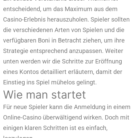
entscheidend, um das Maximum aus dem
Casino-Erlebnis herauszuholen. Spieler sollten
die verschiedenen Arten von Spielen und die
verfügbaren Boni in Betracht ziehen, um ihre
Strategie entsprechend anzupassen. Weiter
unten werden wir die Schritte zur Eröffnung
eines Kontos detailliert erläutern, damit der
Einstieg ins Spiel mühelos gelingt.
Wie man startet
Für neue Spieler kann die Anmeldung in einem
Online-Casino überwältigend wirken. Doch mit
einigen klaren Schritten ist es einfach,