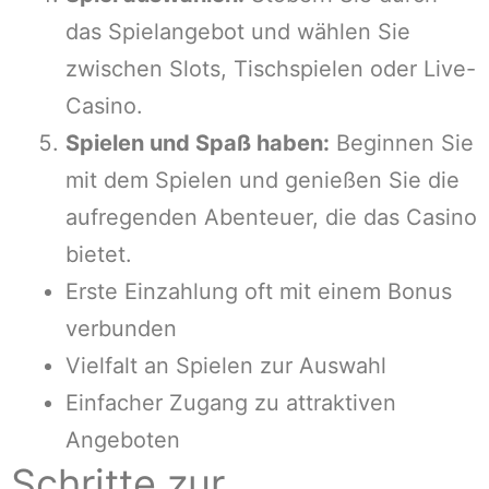
das Spielangebot und wählen Sie
zwischen Slots, Tischspielen oder Live-
Casino.
Spielen und Spaß haben:
Beginnen Sie
mit dem Spielen und genießen Sie die
aufregenden Abenteuer, die das Casino
bietet.
Erste Einzahlung oft mit einem Bonus
verbunden
Vielfalt an Spielen zur Auswahl
Einfacher Zugang zu attraktiven
Angeboten
Schritte zur