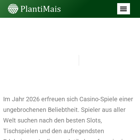
Die besten Casino-Spiele
2026: Entdecke die
spannendsten Slots und
Tischspiele
junho 23, 2026
5:45 am
Im Jahr 2026 erfreuen sich Casino-Spiele einer
ungebrochenen Beliebtheit. Spieler aus aller
Welt suchen nach den besten Slots,
Tischspielen und den aufregendsten