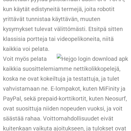
kun käytät edistyneitä termejä, joita robotit
yrittävät tunnistaa käyttävän, muuten
kysymykset tulevat välittömästi. Etsitpä sitten
klassisia portteja tai videopelikoneita, niitä
kaikkia voi pelata.
Voit myös pelata
kaikkia suosittelemiamme nettikolikkopelejä,
koska ne ovat kokeiltuja ja testattuja, ja tulet
vahvistamaan ne. E-lompakot, kuten MiFinity ja
PayPal, sekä prepaid-korttikortit, kuten Neosurf,
ovat suosittuja niiden nopeuden vuoksi, ja voit
säästää rahaa. Voittomahdollisuudet eivät
kuitenkaan vaikuta ajoitukseen, ja tulokset ovat