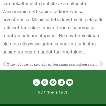
samankaltaisesta mobiilikokemuksesta
Wisconsinin nettikasinoita koskevassa
arvostelussa. Mobiililaitetta käyttäville pelaajille
tällaiset tarjoukset voivat tuoda lisäarvoa ja
muuttaa pelaamistapaasi. Ne eivät myöskään
ole aina näkyvissä, joten kannattaa tarkistaa
uusien tarjousten tiedot tai ilmoitukset.
Ο πιο πρόσφατος κωδικός προσφοράς Realprize 2026: Διεκδικήστε το ποσό χωρίς κατάθεση σήμερα!
Keskimmäisen oikeussalin kolikkopelin huomautus 2026 Voitot jopa i24slot casinon kirjautuminen 450 100 000 kultakolikkoa!
67 99969 1670