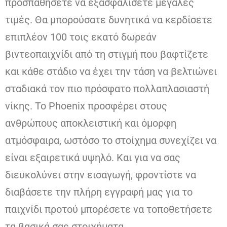
προσπαθήσετε να εξασφαλίσετε μεγάλες
τιμές. Θα μπορούσατε δυνητικά να κερδίσετε
επιπλέον 100 τοις εκατό δωρεάν
βιντεοπαιχνίδι από τη στιγμή που βαφτίζετε
και κάθε στάδιο να έχει την τάση να βελτιώνει
σταδιακά τον πιο πρόσφατο πολλαπλασιαστή
νίκης. Το Phoenix προσφέρει στους
ανθρώπους αποκλειστική και όμορφη
ατμόσφαιρα, ωστόσο το στοίχημα συνεχίζει να
είναι εξαιρετικά υψηλό. Και για να σας
διευκολύνει στην εισαγωγή, φροντίστε να
διαβάσετε την πλήρη εγγραφή μας για το
παιχνίδι προτού μπορέσετε να τοποθετήσετε
τα βασικά σας στοιχήματα.