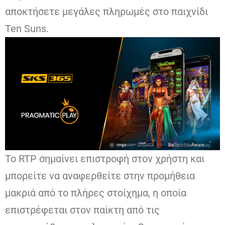
αποκτήσετε μεγάλες πληρωμές στο παιχνίδι
Ten Suns.
Το RTP σημαίνει επιστροφή στον χρήστη και
μπορείτε να αναφερθείτε στην προμήθεια
μακριά από το πλήρες στοίχημα, η οποία
επιστρέφεται στον παίκτη από τις