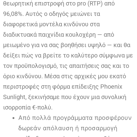
θεωρητική επιστροφή στο pro (RTP) από
96,08%. Αυτός ο οδηγός μειώνει τα
διαφορετικά μοντέλα κινδύνου στα
διαδικτυακά παιχνίδια κουλοχέρη — από
μειωμένο για να σας βοηθήσει υψηλό — και θα
δείξει πώς να βρείτε το καλύτερο σύμφωνα με
τον προϋπολογισμό, τις απαιτήσεις σας και το
όριο κινδύνου. Μέσα στις αρχικές μου εκατό
περιστροφές στη φόρμα επίδειξης Phoenix
Sunlight, ξεκινήσαμε που έχουν μια συνολική
ισορροπία €-πολύ.
Από πολλά προγράμματα προσφέρουν
δωρεάν απόλαυση ή προσαρμογή