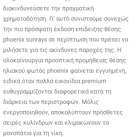
διακινδυνεύσετε την πραγματική
χρηματοδότηση. Γι’ αυτό συνιστούμε συνεχώς
την πιο πρόσφατη έκδοση επίδειξης θέσης
phoenix sunrays σε περίπτωση που πρέπει να
μιλήσετε για τις ακίνδυνες παροχές της. Η
ολοκαίνουργια προοπτική προμήθειας θέσης
ηλιακού φωτός phoenix φαίνεται εγγυημένη,
ειδικά όταν πολλά εικονίδια premium
ευθυγραμμίζονται διαφορετικά κατά τη
διάρκεια των περιστροφών. Μόλις
ενεργοποιηθούν, αποκαλύπτουν πρόσθετες
σειρές κυλίνδρων και κλιμακώνουν τα
μονοπάτια για τη νίκη.