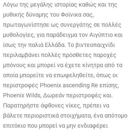
Λόγω της μεγάλης ιστορίας καθώς και της
μυθικής δύναμης του Φοίνικα σας,
πρωταγωνίστησε ως συνεργάτης σε πολλές
μυθολογίες, για παράδειγμα τον Αιγύπτιο και
ίσως την παλιά Ελλάδα. Το βιντεοπαιχνίδι
περιλαμβάνει πολλές πρόσθετες παροχές
μπόνους και μπορεί να έχετε κίνητρα από τα
οποία μπορείτε να επωφεληθείτε, όπως οι
περιστροφές Phoenix ascending Re επίσης,
Phoenix Wilds, Δωρεάν περιστροφές και.
Παρατηρήστε άφθονες νίκες, πρέπει να
βάλετε περιοριστικά στοιχήματα, ένα απότομο
επιτόκιο που μπορεί να μην ενδιαφέρει