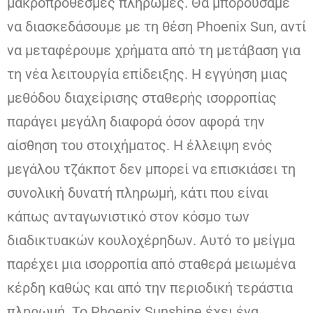
μακροπρόθεσμες πληρωμές. Θα μπορούσαμε
να διασκεδάσουμε με τη θέση Phoenix Sun, αντί
να μεταφέρουμε χρήματα από τη μετάβαση για
τη νέα λειτουργία επίδειξης. Η εγγύηση μιας
μεθόδου διαχείρισης σταθερής ισορροπίας
παράγει μεγάλη διαφορά όσον αφορά την
αίσθηση του στοιχήματος. Η έλλειψη ενός
μεγάλου τζάκποτ δεν μπορεί να επισκιάσει τη
συνολική δυνατή πληρωμή, κάτι που είναι
κάπως ανταγωνιστικό στον κόσμο των
διαδικτυακών κουλοχέρηδων. Αυτό το μείγμα
παρέχει μια ισορροπία από σταθερά μειωμένα
κέρδη καθώς και από την περιοδική τεράστια
πληρωμή. Το Phoenix Sunshine έχει ένα