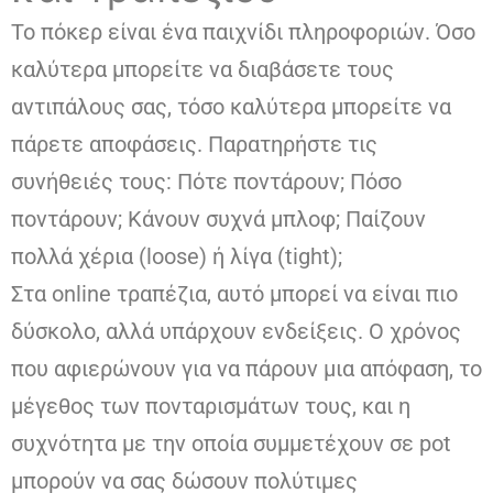
Το πόκερ είναι ένα παιχνίδι πληροφοριών. Όσο
καλύτερα μπορείτε να διαβάσετε τους
αντιπάλους σας, τόσο καλύτερα μπορείτε να
πάρετε αποφάσεις. Παρατηρήστε τις
συνήθειές τους: Πότε ποντάρουν; Πόσο
ποντάρουν; Κάνουν συχνά μπλοφ; Παίζουν
πολλά χέρια (loose) ή λίγα (tight);
Στα online τραπέζια, αυτό μπορεί να είναι πιο
δύσκολο, αλλά υπάρχουν ενδείξεις. Ο χρόνος
που αφιερώνουν για να πάρουν μια απόφαση, το
μέγεθος των πονταρισμάτων τους, και η
συχνότητα με την οποία συμμετέχουν σε pot
μπορούν να σας δώσουν πολύτιμες