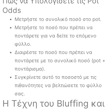
Πώς να Υπολογίσετε τις Pot
Odds
Μετρήστε το συνολικό ποσό στο pot.
Μετρήστε το ποσό που πρέπει να
ποντάρετε για να δείτε το επόμενο
φύλλο.
Διαιρέστε το ποσό που πρέπει να
ποντάρετε με το συνολικό ποσό (pot +
ποντάρισμα).
Συγκρίνετε αυτό το ποσοστό με τις
πιθανότητες να βελτιώσετε το φύλλο
σας.
Η Τέχνη του Blufﬁng και