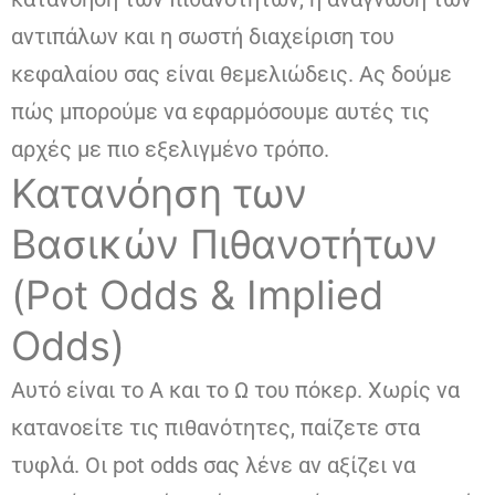
αντιπάλων και η σωστή διαχείριση του
κεφαλαίου σας είναι θεμελιώδεις. Ας δούμε
πώς μπορούμε να εφαρμόσουμε αυτές τις
αρχές με πιο εξελιγμένο τρόπο.
Κατανόηση των
Βασικών Πιθανοτήτων
(Pot Odds & Implied
Odds)
Αυτό είναι το Α και το Ω του πόκερ. Χωρίς να
κατανοείτε τις πιθανότητες, παίζετε στα
τυφλά. Οι pot odds σας λένε αν αξίζει να