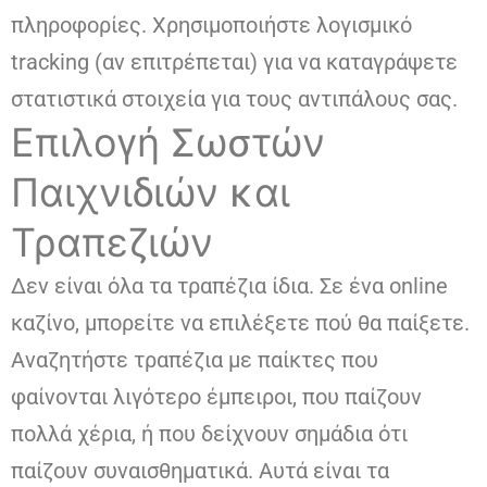
πληροφορίες. Χρησιμοποιήστε λογισμικό
tracking (αν επιτρέπεται) για να καταγράψετε
στατιστικά στοιχεία για τους αντιπάλους σας.
Επιλογή Σωστών
Παιχνιδιών και
Τραπεζιών
Δεν είναι όλα τα τραπέζια ίδια. Σε ένα online
καζίνο, μπορείτε να επιλέξετε πού θα παίξετε.
Αναζητήστε τραπέζια με παίκτες που
φαίνονται λιγότερο έμπειροι, που παίζουν
πολλά χέρια, ή που δείχνουν σημάδια ότι
παίζουν συναισθηματικά. Αυτά είναι τα