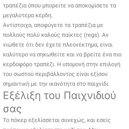
τραπέζια όπου μπορείτε να αποκομίσετε τα
μεγαλύτερα κέρδη.
Αντίστοιχα, αποφύγετε τα τραπέζια με
πολλούς πολύ καλούς παίκτες (regs). Αν
νιώθετε ότι δεν έχετε πλεονέκτημα, είναι
καλύτερο να σηκωθείτε και να βρείτε ένα πιο
κερδοφόρο τραπέζι. Η υπομονή στην επιλογή
του σωστού περιβάλλοντος είναι εξίσου
σημαντική με την ικανότητα στο παιχνίδι.
Εξέλιξη του Παιχνιδιού
σας
Το πόκερ εξελίσσεται συνεχώς, και εσείς