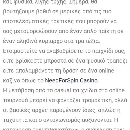
και, φυσικά, λίγης τύχης. Σήμερα, θα
βουτήξουμε βαθιά σε μερικές από τις πιο
αποτελεσματικές τακτικές που μπορούν να
σας μεταμορφώσουν από έναν απλό παίκτη σε
έναν αληθινό κυρίαρχο στα τραπέζια.
Ετοιμαστείτε να αναβαθμίσετε το παιχνίδι σας,
είτε βρίσκεστε μπροστά σε ένα φυσικό τραπέζι
είτε απολαμβάνετε τη δράση σε ένα online
καζίνο όπως το
NeedForSpin Casino
.
Η μετάβαση από τα casual παιχνίδια στα online
τουρνουά μπορεί να φαντάζει τρομακτική, αλλά
οι βασικές αρχές παραμένουν ίδιες, απλώς η
ταχύτητα και ο ανταγωνισμός αυξάνονται. Η
κατανόηση των πιθανοτήτων, η ανάγνωση των